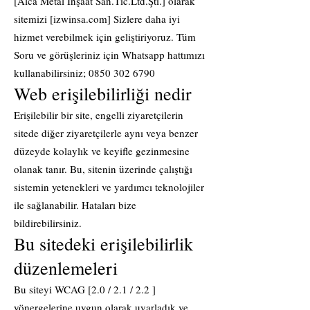
[Alca Metal İnşaat San.Tic.Ltd.Şti.] olarak
sitemizi [izwinsa.com] Sizlere daha iyi
hizmet verebilmek için geliştiriyoruz. Tüm
Soru ve görüşleriniz için Whatsapp hattımızı
kullanabilirsiniz;
0850 302 6790
Web erişilebilirliği nedir
Erişilebilir bir site, engelli ziyaretçilerin
sitede diğer ziyaretçilerle aynı veya benzer
düzeyde kolaylık ve keyifle gezinmesine
olanak tanır. Bu, sitenin üzerinde çalıştığı
sistemin yetenekleri ve yardımcı teknolojiler
ile sağlanabilir. Hataları bize
bildirebilirsiniz.
Bu sitedeki erişilebilirlik
düzenlemeleri
Bu siteyi WCAG [2.0 / 2.1 / 2.2 ]
yönergelerine uygun olarak uyarladık ve