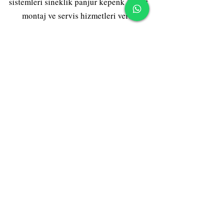
sistemleri sineklik panjur kepenk imalat
montaj ve servis hizmetleri verir.
Hakkımızda
Gizlilik Politikası
Şartlar ve Koşullar
İade Politikası
Kargo Politikası
Mesafeli Satış Sözleşmesi
Erişilebilirlik Beyanı