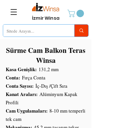
İzmir Winsa
Sürme Cam Balkon Teras
Winsa
Kasa Genişlik:
131,2 mm
Conta:
Fırça Conta
Conta Sayısı:
İç-Dış /Çift Sıra
Kanat Araları:
Alüminyum Kapak
Profili
Cam Uygulamaları:
8-10 mm temperli
tek cam
Mekanizma:
45.2 mm tasarım teker