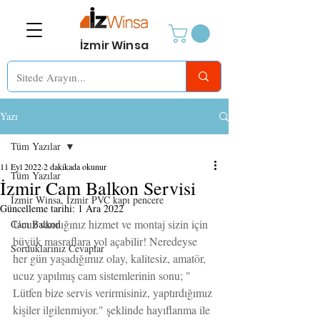
İzmir Winsa
Yazı
Tüm Yazılar
11 Eyl 2022
2 dakikada okunur
Tüm Yazılar
İzmir Cam Balkon Servisi
İzmir Winsa, İzmir PVC kapı pencere
Güncelleme tarihi:
1 Ara 2022
Ucuz sandığınız hizmet ve montaj sizin için 
Cam Balkon
büyük masraflara yol açabilir! Neredeyse 
Sorduklarınız Cevaplar
her gün yaşadığımız olay, kalitesiz, amatör, 
ucuz yapılmış cam sistemlerinin sonu; " 
Lütfen bize servis verirmisiniz, yaptırdığımız 
kişiler ilgilenmiyor." şeklinde hayıflanma ile 